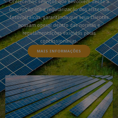
Oferecemos serviços que envolvem desde a
concepção até a regularização dos sistemas
fotovoltaicos, garantindo que seus clientes
possam operar dentro das normas e
regulamentações exigidas pelas
concessionárias.
MAIS INFORMAÇÕES