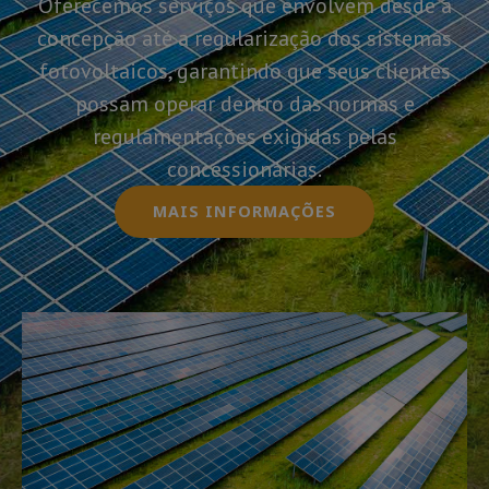
Oferecemos serviços que envolvem desde a
concepção até a regularização dos sistemas
fotovoltaicos, garantindo que seus clientes
possam operar dentro das normas e
regulamentações exigidas pelas
concessionárias.
MAIS INFORMAÇÕES