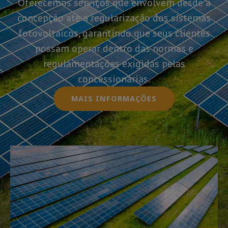
Oferecemos serviços que envolvem desde a
concepção até a regularização dos sistemas
fotovoltaicos, garantindo que seus clientes
possam operar dentro das normas e
regulamentações exigidas pelas
concessionárias.
MAIS INFORMAÇÕES