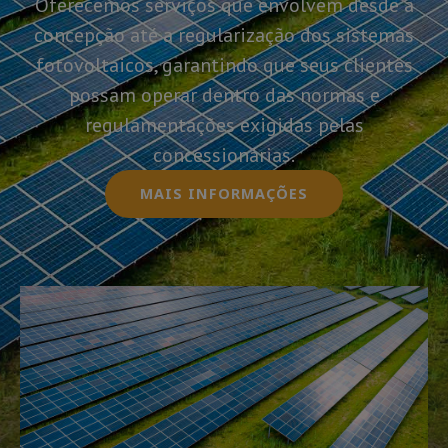
Oferecemos serviços que envolvem desde a
concepção até a regularização dos sistemas
fotovoltaicos, garantindo que seus clientes
possam operar dentro das normas e
regulamentações exigidas pelas
concessionárias.
MAIS INFORMAÇÕES