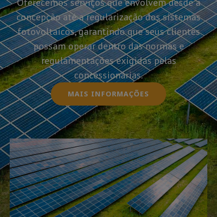
Oferecemos serviços que envolvem desde a
concepção até a regularização dos sistemas
fotovoltaicos, garantindo que seus clientes
possam operar dentro das normas e
regulamentações exigidas pelas
concessionárias.
MAIS INFORMAÇÕES