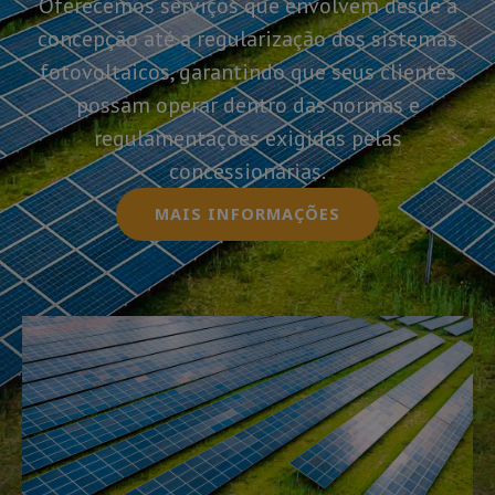
Oferecemos serviços que envolvem desde a
concepção até a regularização dos sistemas
fotovoltaicos, garantindo que seus clientes
possam operar dentro das normas e
regulamentações exigidas pelas
concessionárias.
MAIS INFORMAÇÕES