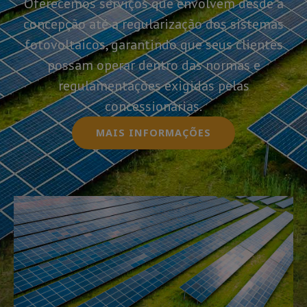
Oferecemos serviços que envolvem desde a
concepção até a regularização dos sistemas
fotovoltaicos, garantindo que seus clientes
possam operar dentro das normas e
regulamentações exigidas pelas
concessionárias.
MAIS INFORMAÇÕES