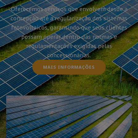
Oferecemos serviços que envolvem desde a
concepção até a regularização dos sistemas
fotovoltaicos, garantindo que seus clientes
possam operar dentro das normas e
regulamentações exigidas pelas
concessionárias.
MAIS INFORMAÇÕES