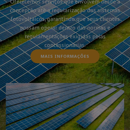
Oferecemos serviços que envolvem desde a
concepção até a regularização dos sistemas
fotovoltaicos, garantindo que seus clientes
possam operar dentro das normas e
regulamentações exigidas pelas
concessionárias.
MAIS INFORMAÇÕES