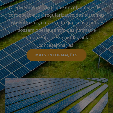
Oferecemos serviços que envolvem desde a
concepção até a regularização dos sistemas
fotovoltaicos, garantindo que seus clientes
possam operar dentro das normas e
regulamentações exigidas pelas
concessionárias.
MAIS INFORMAÇÕES