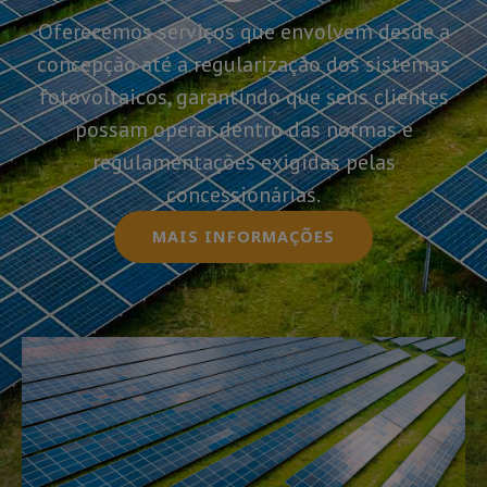
Oferecemos serviços que envolvem desde a
concepção até a regularização dos sistemas
fotovoltaicos, garantindo que seus clientes
possam operar dentro das normas e
regulamentações exigidas pelas
concessionárias.
MAIS INFORMAÇÕES