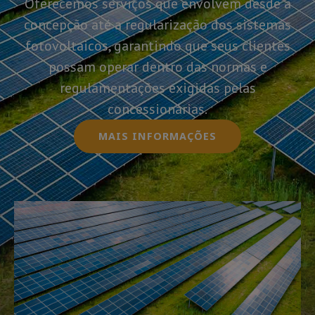
Oferecemos serviços que envolvem desde a
concepção até a regularização dos sistemas
fotovoltaicos, garantindo que seus clientes
possam operar dentro das normas e
regulamentações exigidas pelas
concessionárias.
MAIS INFORMAÇÕES