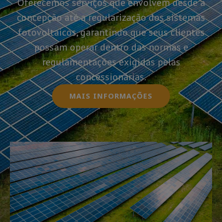
Oferecemos serviços que envolvem desde a
concepção até a regularização dos sistemas
fotovoltaicos, garantindo que seus clientes
possam operar dentro das normas e
regulamentações exigidas pelas
concessionárias.
MAIS INFORMAÇÕES