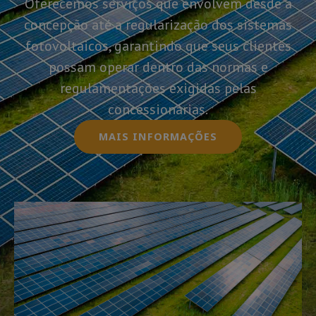
Oferecemos serviços que envolvem desde a
concepção até a regularização dos sistemas
fotovoltaicos, garantindo que seus clientes
possam operar dentro das normas e
regulamentações exigidas pelas
concessionárias.
MAIS INFORMAÇÕES