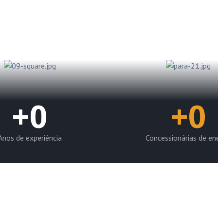
pção até a regularização
 clientes possam operar
las concessionárias.
+
0
+
0
Anos de experiência
Concessionárias de en