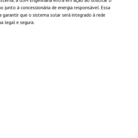
istema, a GSH Engenharia entra em ação ao solicitar o
 junto à concessionária de energia responsável. Essa
a garantir que o sistema solar será integrado à rede
ma legal e segura.