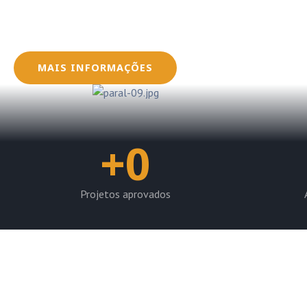
Oferecemos serviços que envolvem desde a conce
dos sistemas fotovoltaicos, garantindo que seus
dentro das normas e regulamentações exigidas pe
MAIS INFORMAÇÕES
+
0
Projetos aprovados