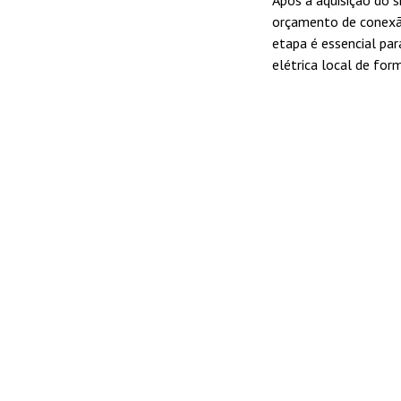
Após a aquisição do s
orçamento de conexão
etapa é essencial par
elétrica local de for