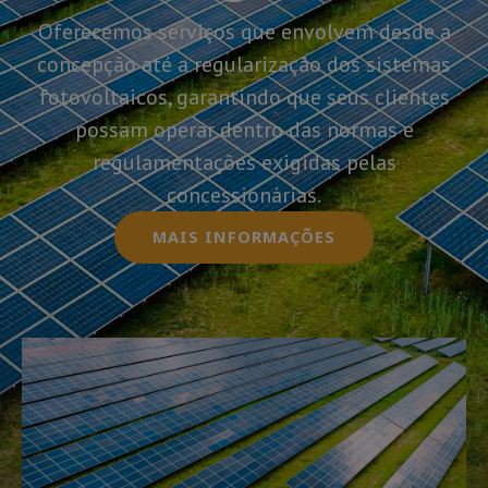
Oferecemos serviços que envolvem desde a
concepção até a regularização dos sistemas
fotovoltaicos, garantindo que seus clientes
possam operar dentro das normas e
regulamentações exigidas pelas
concessionárias.
MAIS INFORMAÇÕES