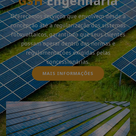
GSH
Engenharia
Oferecemos serviços que envolvem desde a
concepção até a regularização dos sistemas
fotovoltaicos, garantindo que seus clientes
possam operar dentro das normas e
regulamentações exigidas pelas
concessionárias.
MAIS INFORMAÇÕES