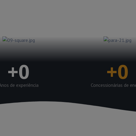
 clientes possam operar
las concessionárias.
+
0
+
0
Anos de experiência
Concessionárias de en