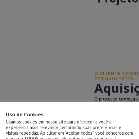
O CLIENTE ADQUI
FOTOVOLTAICA.
Aquisi
O processo começa co
pelo cliente. Isso in
painéis, inversores e 
Uso de Cookies
Usamos cookies em nosso site para oferecer a você a
experiência mais relevante, lembrando suas preferências e
visitas repetidas. Ao clicar em “Aceitar todos”, você concorda com
o uso de TODOS os cookies. No entanto, você pode visitar