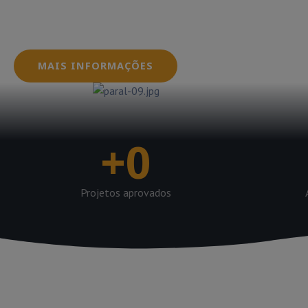
dos sistemas fotovoltaicos, garantindo que seus
dentro das normas e regulamentações exigidas pe
MAIS INFORMAÇÕES
+
0
Projetos aprovados