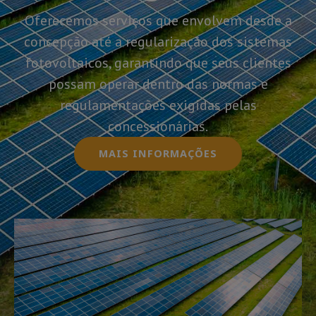
Oferecemos serviços que envolvem desde a
concepção até a regularização dos sistemas
fotovoltaicos, garantindo que seus clientes
possam operar dentro das normas e
regulamentações exigidas pelas
concessionárias.
MAIS INFORMAÇÕES