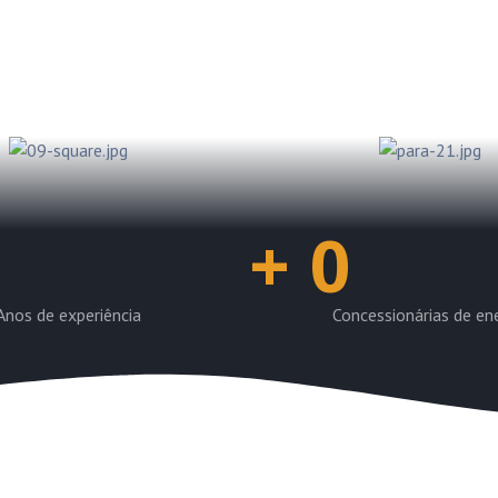
pção até a regularização
 clientes possam operar
las concessionárias.
+
0
Anos de experiência
Concessionárias de en