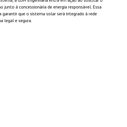
istema, a GSH Engenharia entra em ação ao solicitar o
 junto à concessionária de energia responsável. Essa
a garantir que o sistema solar será integrado à rede
ma legal e segura.