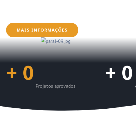
Oferecemos serviços que envolvem desde a conce
dos sistemas fotovoltaicos, garantindo que seus
dentro das normas e regulamentações exigidas pe
MAIS INFORMAÇÕES
+
0
+
0
Projetos aprovados