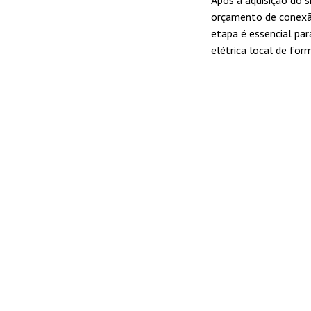
Após a aquisição do s
orçamento de conexão
etapa é essencial par
elétrica local de for