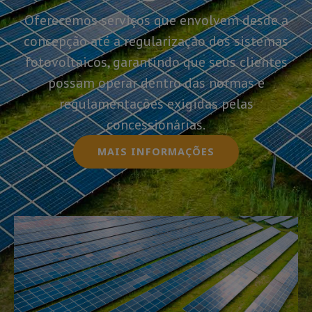
Oferecemos serviços que envolvem desde a
concepção até a regularização dos sistemas
fotovoltaicos, garantindo que seus clientes
possam operar dentro das normas e
regulamentações exigidas pelas
concessionárias.
MAIS INFORMAÇÕES