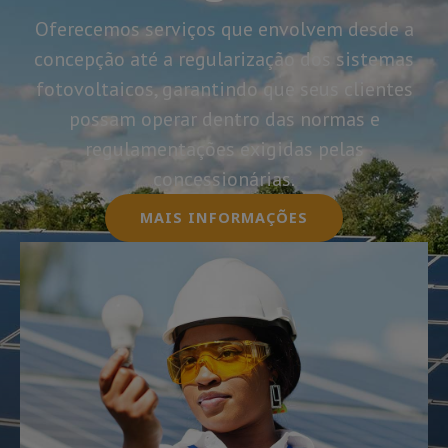
Oferecemos serviços que envolvem desde a
concepção até a regularização dos sistemas
fotovoltaicos, garantindo que seus clientes
possam operar dentro das normas e
regulamentações exigidas pelas
concessionárias.
MAIS INFORMAÇÕES