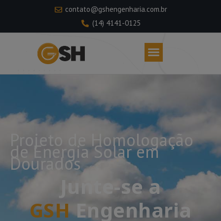
contato@gshengenharia.com.br
(14) 4141-0125
Projeto de Homologação
de Energia Solar em
Dourados
Junte-se a
GSH
Engenharia