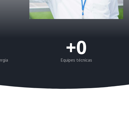
+
0
ergia
Equipes técnicas