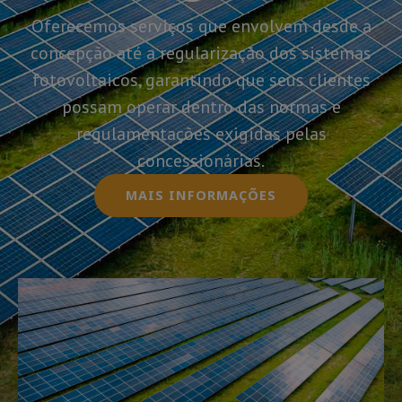
Oferecemos serviços que envolvem desde a
concepção até a regularização dos sistemas
fotovoltaicos, garantindo que seus clientes
possam operar dentro das normas e
regulamentações exigidas pelas
concessionárias.
MAIS INFORMAÇÕES