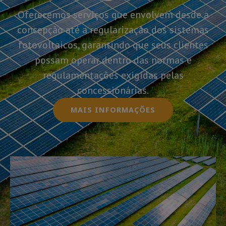
Oferecemos serviços que envolvem desde a
concepção até a regularização dos sistemas
fotovoltaicos, garantindo que seus clientes
possam operar dentro das normas e
regulamentações exigidas pelas
concessionárias.
MAIS INFORMAÇÕES