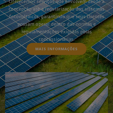
Oferecemos serviços que envolvem desde a
concepção até a regularização dos sistemas
fotovoltaicos, garantindo que seus clientes
possam operar dentro das normas e
regulamentações exigidas pelas
concessionárias.
MAIS INFORMAÇÕES