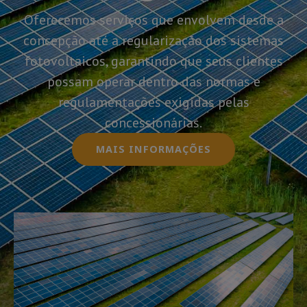
Oferecemos serviços que envolvem desde a
concepção até a regularização dos sistemas
fotovoltaicos, garantindo que seus clientes
possam operar dentro das normas e
regulamentações exigidas pelas
concessionárias.
MAIS INFORMAÇÕES