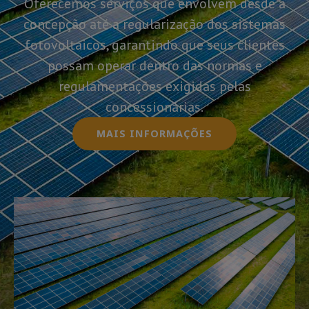
Oferecemos serviços que envolvem desde a
concepção até a regularização dos sistemas
fotovoltaicos, garantindo que seus clientes
possam operar dentro das normas e
regulamentações exigidas pelas
concessionárias.
MAIS INFORMAÇÕES