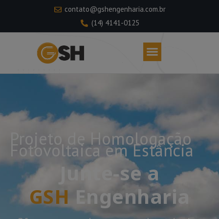
contato@gshengenharia.com.br
(14) 4141-0125
Projeto de Homologação
Fotovoltaica em Estância
Junte-se a
GSH
Engenharia