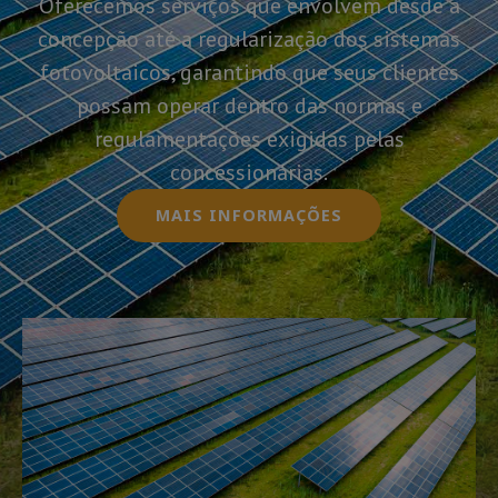
Oferecemos serviços que envolvem desde a
concepção até a regularização dos sistemas
fotovoltaicos, garantindo que seus clientes
possam operar dentro das normas e
regulamentações exigidas pelas
concessionárias.
MAIS INFORMAÇÕES