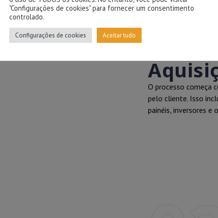
"Configurações de cookies" para fornecer um consentimento
controlado.
Configurações de cookies
Aceitar tudo
O CLIENTE ADQUI
FOTOVOLTAICA.
Aquisi
O processo começa co
pelo cliente. Isso in
painéis, inversores e 