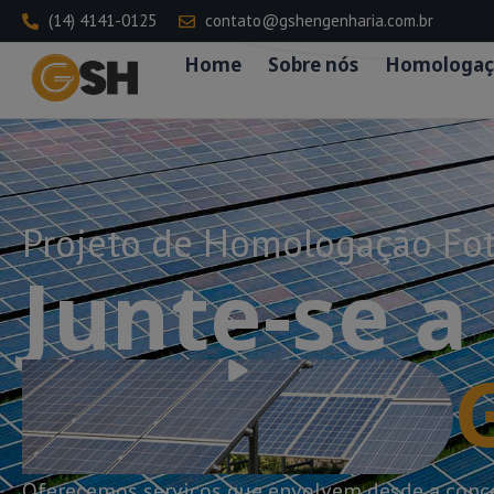
(14) 4141-0125
contato@gshengenharia.com.br
Home
Sobre nós
Homologaç
Projeto de Homologação Fot
Junte-se a
Oferecemos serviços que envolvem desde a conce