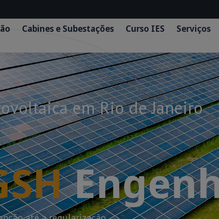
ão
Cabines e Subestações
Curso IES
Serviços
ovoltaica em Rio de Janeiro
GSH
Engenh
pção até a regularização