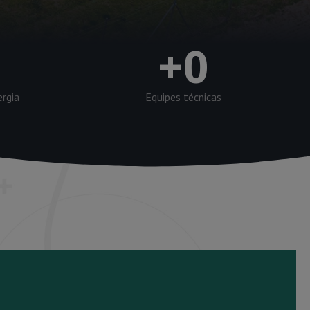
+
0
ergia
Equipes técnicas