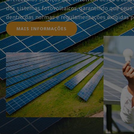
dos sistemas fotovoltaicos, garantindo que seus
dentro das normas e regulamentações exigidas pe
MAIS INFORMAÇÕES