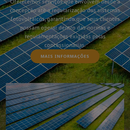
Oferecemos serviços que envolvem desde a
concepção até a regularização dos sistemas
fotovoltaicos, garantindo que seus clientes
possam operar dentro das normas e
regulamentações exigidas pelas
concessionárias.
MAIS INFORMAÇÕES