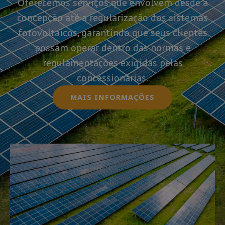
Oferecemos serviços que envolvem desde a
concepção até a regularização dos sistemas
fotovoltaicos, garantindo que seus clientes
possam operar dentro das normas e
regulamentações exigidas pelas
concessionárias.
MAIS INFORMAÇÕES