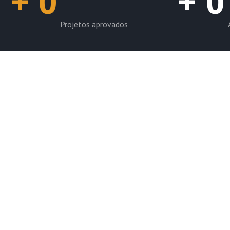
+
0
+
0
Projetos aprovados