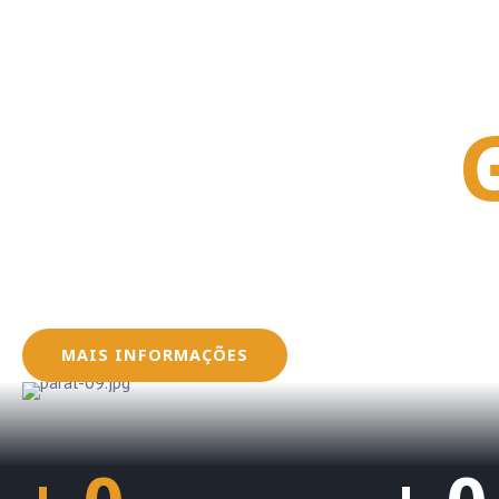
Junte-se a
Oferecemos serviços que envolvem desde a conce
dos sistemas fotovoltaicos, garantindo que seus
dentro das normas e regulamentações exigidas pe
MAIS INFORMAÇÕES