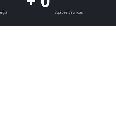
+
0
ergia
Equipes técnicas