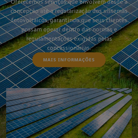
Oferecemos serviços que envolvem desde a
concepção até a regularização dos sistemas
fotovoltaicos, garantindo que seus clientes
possam operar dentro das normas e
regulamentações exigidas pelas
concessionárias.
MAIS INFORMAÇÕES