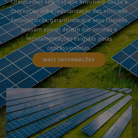
Oferecemos serviços que envolvem desde a
concepção até a regularização dos sistemas
fotovoltaicos, garantindo que seus clientes
possam operar dentro das normas e
regulamentações exigidas pelas
concessionárias.
MAIS INFORMAÇÕES