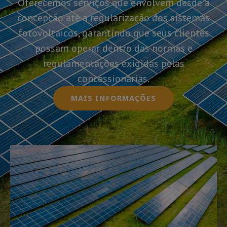
Oferecemos serviços que envolvem desde a
concepção até a regularização dos sistemas
fotovoltaicos, garantindo que seus clientes
possam operar dentro das normas e
regulamentações exigidas pelas
concessionárias.
MAIS INFORMAÇÕES