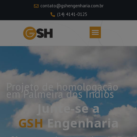
contato@gshengenharia.com.br
(14) 4141-0125
Projeto de homologação
em Palmeira dos Índios
Junte-se a
GSH
Engenharia