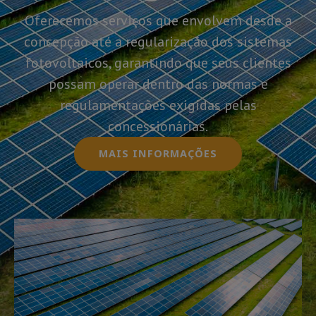
Oferecemos serviços que envolvem desde a
concepção até a regularização dos sistemas
fotovoltaicos, garantindo que seus clientes
possam operar dentro das normas e
regulamentações exigidas pelas
concessionárias.
MAIS INFORMAÇÕES