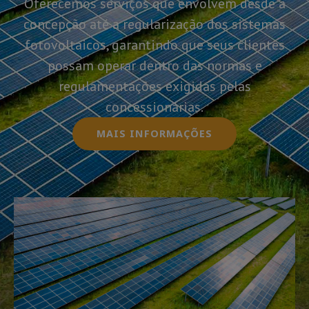
Oferecemos serviços que envolvem desde a
concepção até a regularização dos sistemas
fotovoltaicos, garantindo que seus clientes
possam operar dentro das normas e
regulamentações exigidas pelas
concessionárias.
MAIS INFORMAÇÕES