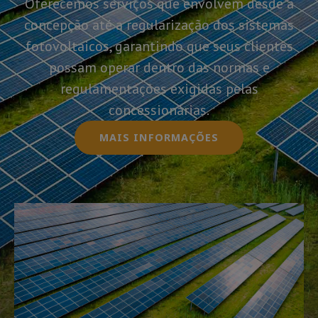
Oferecemos serviços que envolvem desde a
concepção até a regularização dos sistemas
fotovoltaicos, garantindo que seus clientes
possam operar dentro das normas e
regulamentações exigidas pelas
concessionárias.
MAIS INFORMAÇÕES