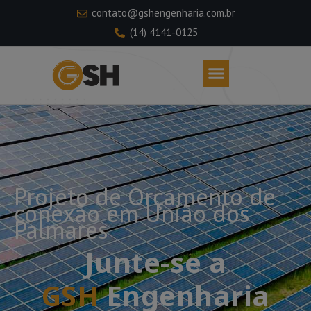
contato@gshengenharia.com.br
(14) 4141-0125
Projeto de Orçamento de
conexão em União dos
Palmares
Junte-se a
GSH
Engenharia