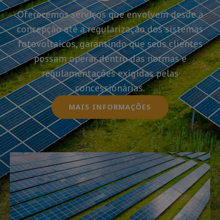
Oferecemos serviços que envolvem desde a
concepção até a regularização dos sistemas
fotovoltaicos, garantindo que seus clientes
possam operar dentro das normas e
regulamentações exigidas pelas
concessionárias.
MAIS INFORMAÇÕES