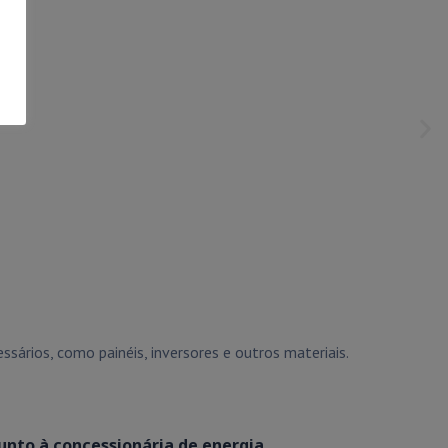
sários, como painéis, inversores e outros materiais.
unto à concessionária de energia.