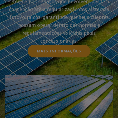
Oferecemos serviços que envolvem desde a
concepção até a regularização dos sistemas
fotovoltaicos, garantindo que seus clientes
possam operar dentro das normas e
regulamentações exigidas pelas
concessionárias.
MAIS INFORMAÇÕES