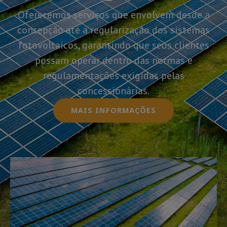
Oferecemos serviços que envolvem desde a
concepção até a regularização dos sistemas
fotovoltaicos, garantindo que seus clientes
possam operar dentro das normas e
regulamentações exigidas pelas
concessionárias.
MAIS INFORMAÇÕES