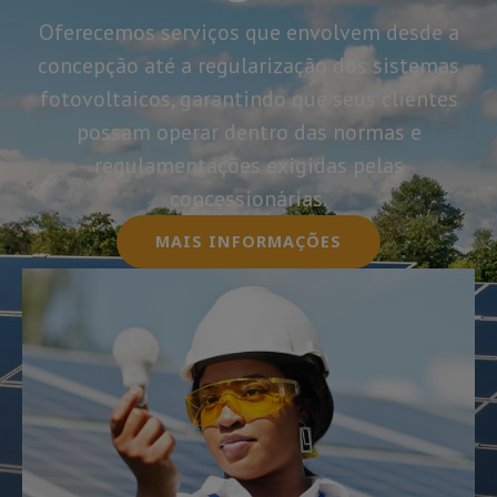
Oferecemos serviços que envolvem desde a
concepção até a regularização dos sistemas
fotovoltaicos, garantindo que seus clientes
possam operar dentro das normas e
regulamentações exigidas pelas
concessionárias.
MAIS INFORMAÇÕES