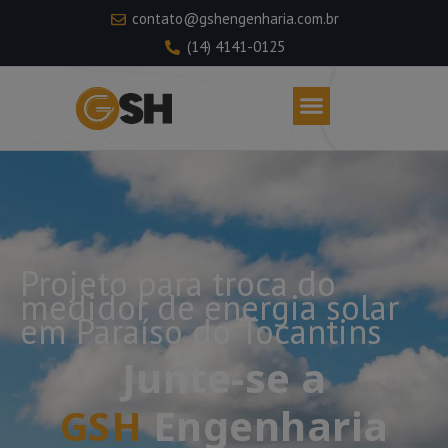
contato@gshengenharia.com.br
(14) 4141-0125
Projeto para troca do
medidor de energia solar
em Paraíso do Tocantins
Junte-se a
GSH
Engenharia